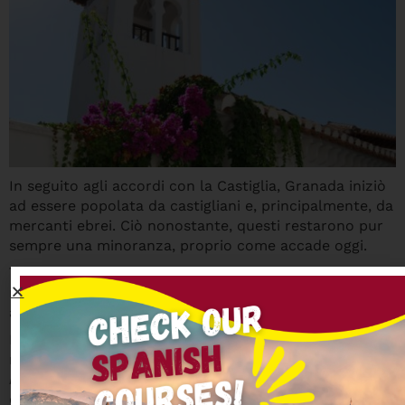
In seguito agli accordi con la Castiglia, Granada iniziò
ad essere popolata da castigliani e, principalmente, da
mercanti ebrei. Ciò nonostante, questi restarono pur
sempre una minoranza, proprio come accade oggi.
Tra l’altro, con la conquista castigliana dei territori
musulmani della penisola, diversi spagnoli musulmani
arrivarono a Granada.
Dopo la caduta del regno Nasridi, nel 1492, i
musulmani iniziarono ad essere designati come
mudéjares
. Gli ebrei vennero espulsi da questo regno
cristiano e, in breve tempo, i musulmani furono