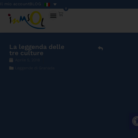
Il mio account
BLOG
0
La leggenda delle
tre culture
Aprile 5, 2018
Leggende di Granada
Apr