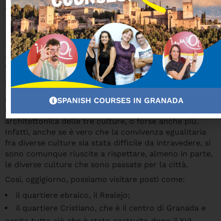
convertiti in cristiani.
Per questo motivo, possiamo dedurre che se queste
tre culture sono coesistite in passato, ciò è
sicuramente accaduto durante il regno Nasridi, grazie
alle pressioni politiche che resero possibile l’accordo
della dinastia con la Castiglia.
La concezione architettonica
Quando al giorno d’oggi passeggiamo per le strade di
SPANISH COURSES IN GRANADA
Granada, subito ci rendiamo conto della commistione
architettonica delle tre culture, o forse anche più.
Infatti, anche se è vero che la convivenza egualitaria
fra diverse culture sia stata difficile da intravedere, si
sono comunque riuscite a rispettare, almeno in parte,
le diverse culture che sono passate per la città.
Così, oggigiorno, possiamo visitare posti come:
il quartiere ebraico, il Realejo;
il quartiere Cristiano, che è il centro di Granada e
ospita tutto ciò che è stato costruito dopo il XVI