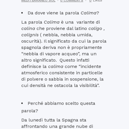
MEDITERRÁNEO SOL
0 COMMENTS
0
LIKES
Da dove viene la parola
Calima
?
La parola
Calima
è una variante di
calina
che proviene dal latino
caligo ,
calignis
( nebbia, nebbia umida,
oscurità). Il significato da cui la parola
spagnola deriva non è propriamente
“nebbia di vapore acqueo”, ma un
altro significato. Questo infatti
definisce la
calima
come “incidente
atmosferico consistente in particelle
di polvere o sabbia in sospensione, la
cui densità ne ostacola la visibilità”.
Perché abbiamo scelto questa
parola?
Da lunedì tutta la Spagna sta
affrontando una grande nube di