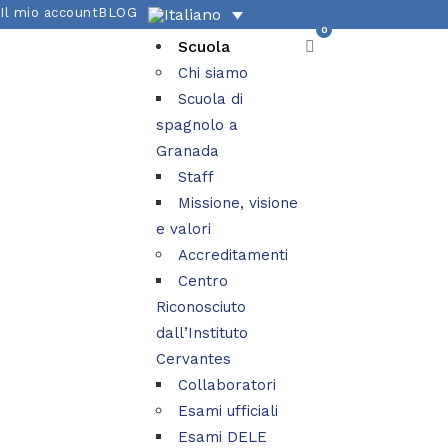
Il mio account
BLOG
0
Scuola
Chi siamo
Scuola di
spagnolo a
Granada
Staff
Missione, visione
e valori
Accreditamenti
Centro
Riconosciuto
dall’Instituto
Cervantes
Collaboratori
Esami ufficiali
Esami DELE