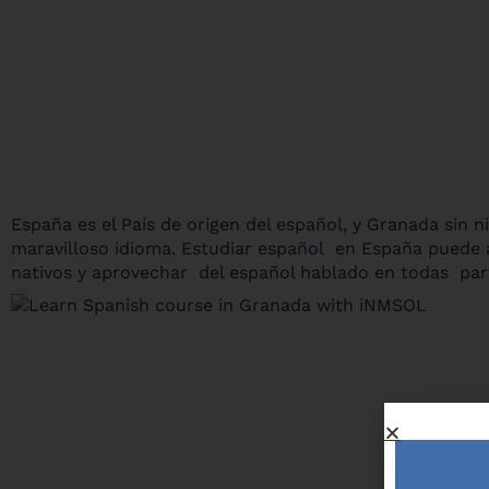
España es el País de origen del español, y Granada si
maravilloso idioma.
Estudiar español en España
puede 
nativos y aprovechar del español hablado en todas part