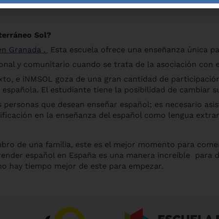
terráneo Sol?
en Granada
.
Esta escuela ofrece una enseñanza única par
al y comunitario cuando se trata de la asociación con el
exto, e iNMSOL goza de una gran cantidad de participació
española. El estudiante tiene la posibilidad de cambiar 
 personas que desean enseñar español; es necesario asisti
ificación en la enseñanza del español como lengua extran
mbro de una familia, este es el mejor momento para come
ender español en España es una manera increíble para des
 no hay tiempo mejor de este para empezar.