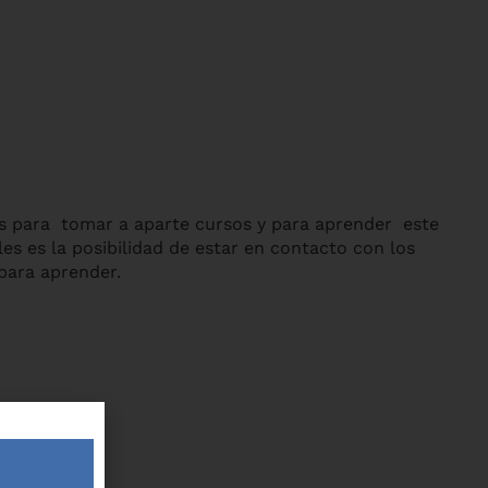
es para tomar a aparte cursos y para aprender este
s es la posibilidad de estar en contacto con los
para aprender.