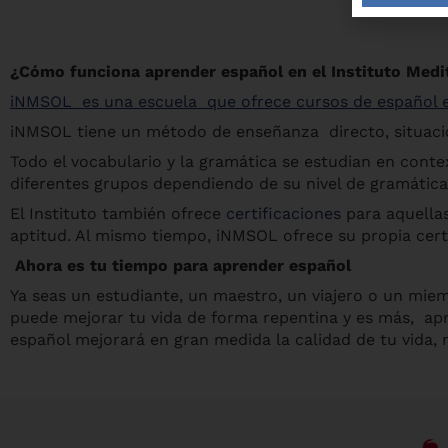
¿Cómo funciona aprender español en el Instituto Medi
iNMSOL es una escuela que ofrece cursos de español 
iNMSOL tiene un método de enseñanza directo, situacion
Todo el vocabulario y la gramática se estudian en cont
diferentes grupos dependiendo de su nivel de gramática 
El Instituto también ofrece
certificaciones
para aquellas
aptitud. Al mismo tiempo, iNMSOL ofrece su propia cert
Ahora es tu tiempo para aprender español
Ya seas un estudiante, un maestro, un viajero o un mie
puede mejorar tu vida de forma repentina y es más, apr
español mejorará en gran medida la calidad de tu vida,