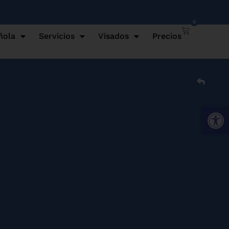
0
ñola
Servicios
Visados
Precios
Abrir