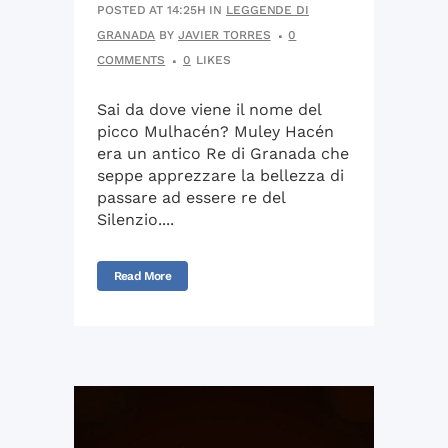
POSTED AT 14:25H
IN
LEGGENDE DI
GRANADA
BY
JAVIER TORRES
0
COMMENTS
0
LIKES
Sai da dove viene il nome del
picco Mulhacén? Muley Hacén
era un antico Re di Granada che
seppe apprezzare la bellezza di
passare ad essere re del
Silenzio....
Read More