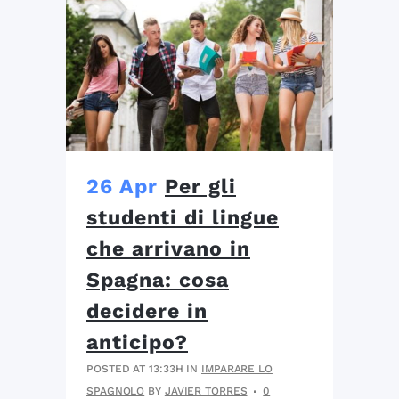
26 Apr
Per gli
studenti di lingue
che arrivano in
Spagna: cosa
decidere in
anticipo?
POSTED AT 13:33H
IN
IMPARARE LO
SPAGNOLO
BY
JAVIER TORRES
0