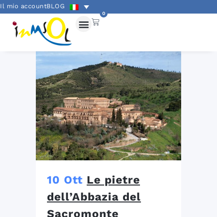
Il mio account
BLOG
0
10 Ott
Le pietre
dell’Abbazia del
Sacromonte