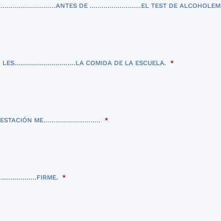
SI …………………………ANTES DE ……………………..EL TEST DE ALCOHOLEMI
 LES………………………….LA COMIDA DE LA ESCUELA.
*
 ESTACIÓN ME………………………..
*
……………………FIRME.
*