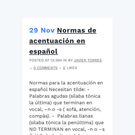
29 Nov
Normas de
acentuación en
español
POSTED AT 13:36H
IN
BY
JAVIER TORRES
0 COMMENTS
0
LIKES
Normas para la acentuación en
español Necesitan tilde: -
Palabras agudas (sílaba tónica
la última) que terminan en
vocal, –n o -s ( sofá, atención,
compás). - Palabras llanas
(sílaba tónica la penúltima) que
NO TERMINAN en vocal, -n o –s