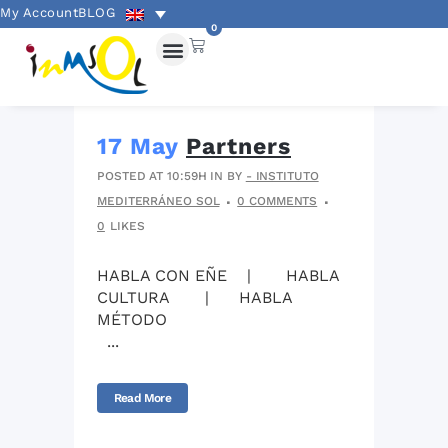
My Account
BLOG
0
17 May
Partners
POSTED AT 10:59H
IN
BY
- INSTITUTO
MEDITERRÁNEO SOL
0 COMMENTS
0
LIKES
HABLA CON EÑE | HABLA
CULTURA | HABLA
MÉTODO
...
Read More