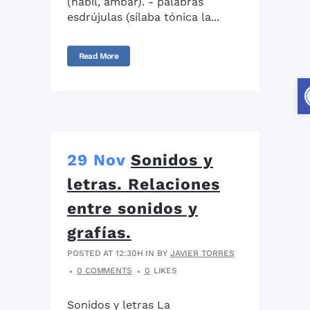
(hábil, ámbar). - palabras
esdrújulas (sílaba tónica la...
Read More
29 Nov
Sonidos y
letras. Relaciones
entre sonidos y
grafías.
POSTED AT 12:30H
IN
BY
JAVIER TORRES
0 COMMENTS
0
LIKES
Sonidos y letras La