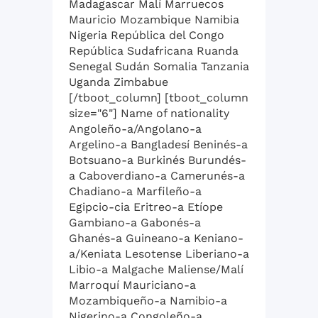
Madagascar Malí Marruecos
Mauricio Mozambique Namibia
Nigeria República del Congo
República Sudafricana Ruanda
Senegal Sudán Somalia Tanzania
Uganda Zimbabue
[/tboot_column] [tboot_column
size="6"] Name of nationality
Angoleño-a/Angolano-a
Argelino-a Bangladesí Beninés-a
Botsuano-a Burkinés Burundés-
a Caboverdiano-a Camerunés-a
Chadiano-a Marfileño-a
Egipcio-cia Eritreo-a Etíope
Gambiano-a Gabonés-a
Ghanés-a Guineano-a Keniano-
a/Keniata Lesotense Liberiano-a
Libio-a Malgache Maliense/Malí
Marroquí Mauriciano-a
Mozambiqueño-a Namibio-a
Nigerino-a Congoleño-a