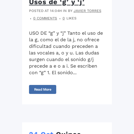
Usos de ‘g’ y ‘j’
POSTED AT 14:04H
IN
BY
JAVIER TORRES
0 COMMENTS
0
LIKES
USO DE “g” y “j” Tanto el uso de
la g, como el de la j, no ofrece
dificultad cuando preceden a
las vocales a, o y u. Las dudas
surgen cuando el sonido g/j
precede a e o a i. Se escriben
con “g” 1. El sonido...
Read More