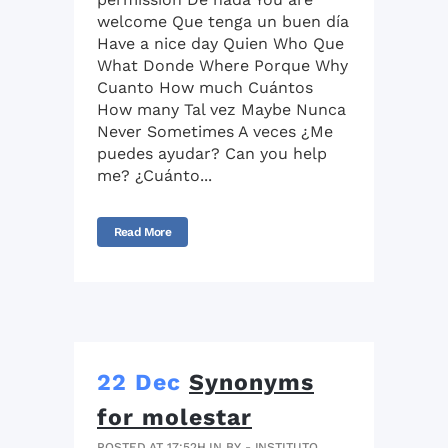
welcome Que tenga un buen día
Have a nice day Quien Who Que
What Donde Where Porque Why
Cuanto How much Cuántos
How many Tal vez Maybe Nunca
Never Sometimes A veces ¿Me
puedes ayudar? Can you help
me? ¿Cuánto...
Read More
22 Dec
Synonyms
for molestar
POSTED AT 17:52H
IN
BY
- INSTITUTO